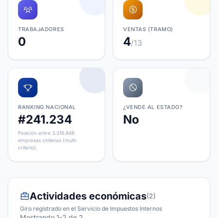
TRABAJADORES
VENTAS (TRAMO)
0
4
/13
RANKING NACIONAL
¿VENDE AL ESTADO?
#241.234
No
Posición entre 3.316.848
empresas chilenas (multi-
criterio).
Actividades económicas
(2)
Giro registrado en el Servicio de Impuestos Internos
Mostrando 1-2 de 2