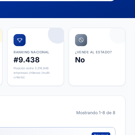
RANKING NACIONAL
¿VENDE AL ESTADO?
#9.438
No
Posición entre 3.316.848
empresas chilenas (multi-
criterio).
Mostrando 1-8 de 8