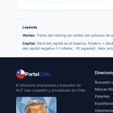
Leyenda
Ventas:
Tramo del ranking de ventas del universo de emp
Capital:
Decil del capital en el balance. Positivo = decil 
del capital negativo (-1 inferior, -10 superior). Valor act
Directori
Portal
Chile
Buscador 
El directorio empresarial y buscador de
Marcas IN
RUT más completo y actualizado de Chile.
Patentes
Exportacio
Importacio