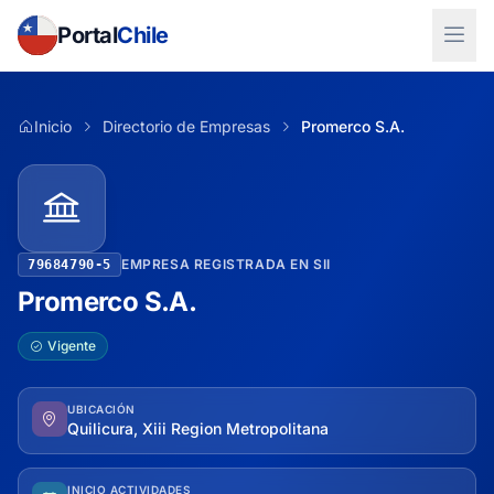
Portal
Chile
Inicio
Directorio de Empresas
Promerco S.A.
EMPRESA REGISTRADA EN SII
79684790-5
Promerco S.A.
Vigente
UBICACIÓN
Quilicura, Xiii Region Metropolitana
INICIO ACTIVIDADES