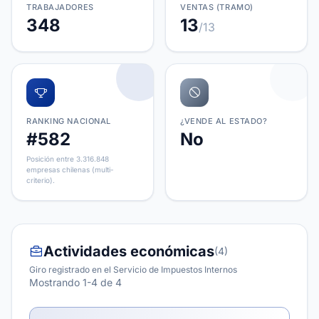
TRABAJADORES
VENTAS (TRAMO)
348
13
/13
RANKING NACIONAL
¿VENDE AL ESTADO?
#582
No
Posición entre 3.316.848
empresas chilenas (multi-
criterio).
Actividades económicas
(4)
Giro registrado en el Servicio de Impuestos Internos
Mostrando 1-4 de 4