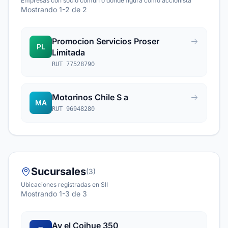
Empresas con socio común o donde figura como accionista
Mostrando 1-2 de 2
Promocion Servicios Proser
PL
Limitada
RUT 77528790
Motorinos Chile S a
MA
RUT 96948280
Sucursales
(3)
Ubicaciones registradas en SII
Mostrando 1-3 de 3
Av el Coihue 350