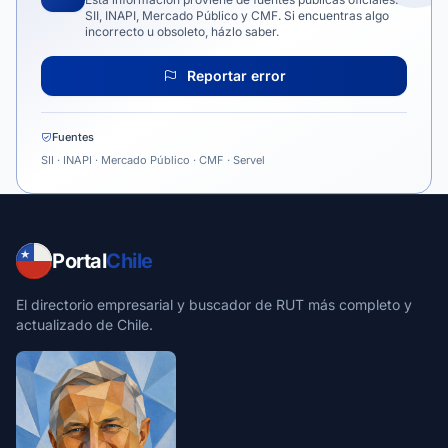
SII, INAPI, Mercado Público y CMF. Si encuentras algo
incorrecto u obsoleto, házlo saber.
Reportar error
Fuentes
SII · INAPI · Mercado Público · CMF · Servel
Portal
Chile
El directorio empresarial y buscador de RUT más completo y
actualizado de Chile.