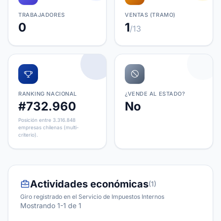
TRABAJADORES
VENTAS (TRAMO)
0
1
/13
RANKING NACIONAL
¿VENDE AL ESTADO?
#732.960
No
Posición entre 3.316.848
empresas chilenas (multi-
criterio).
Actividades económicas
(1)
Giro registrado en el Servicio de Impuestos Internos
Mostrando 1-1 de 1