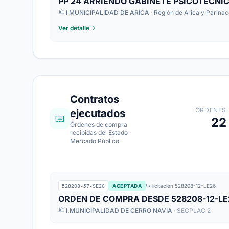
PP 24 ARRIENDO GABINETE PSICOTECNI
I MUNICIPALIDAD DE ARICA
· Región de Arica y Parinac
Ver detalle
Contratos
ÓRDENES
ejecutados
22
Órdenes de compra
recibidas del Estado ·
Mercado Público
ACEPTADA
↳ licitación 528208-12-LE26
528208-57-SE26
ORDEN DE COMPRA DESDE 528208-12-LE
I.MUNICIPALIDAD DE CERRO NAVIA
· SECPLAC 2