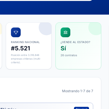
RANKING NACIONAL
¿VENDE AL ESTADO?
#5.521
Sí
Posición entre 3.316.848
26 contratos
empresas chilenas (multi-
criterio).
Mostrando 1-7 de 7