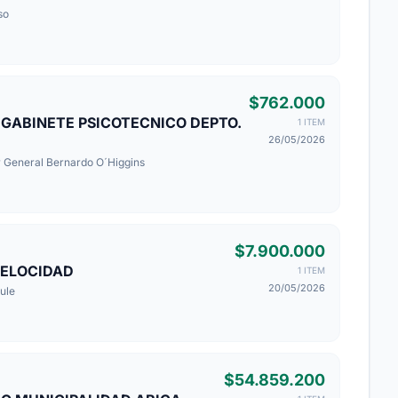
so
$762.000
GABINETE PSICOTECNICO DEPTO.
1 ITEM
26/05/2026
or General Bernardo O´Higgins
$7.900.000
VELOCIDAD
1 ITEM
20/05/2026
ule
$54.859.200