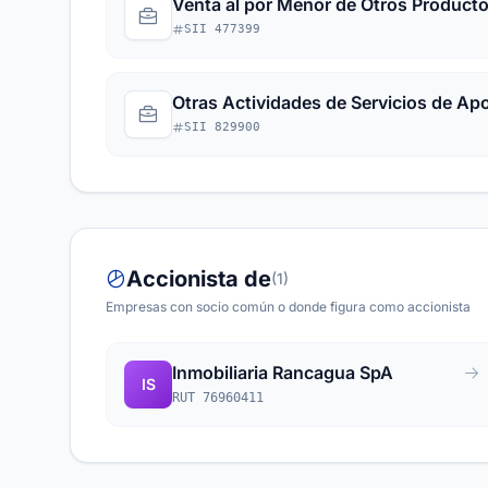
Venta al por Menor de Otros Producto
SII 477399
Otras Actividades de Servicios de Ap
SII 829900
Accionista de
(1)
Empresas con socio común o donde figura como accionista
Inmobiliaria Rancagua SpA
IS
RUT 76960411