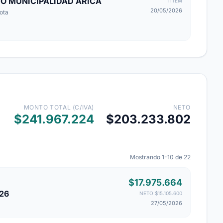
CO MUNICIPALIDAD ARICA
1 ITEM
20/05/2026
ota
MONTO TOTAL (C/IVA)
NETO
$241.967.224
$203.233.802
Mostrando 1-10 de 22
$17.975.664
26
NETO $15.105.600
27/05/2026