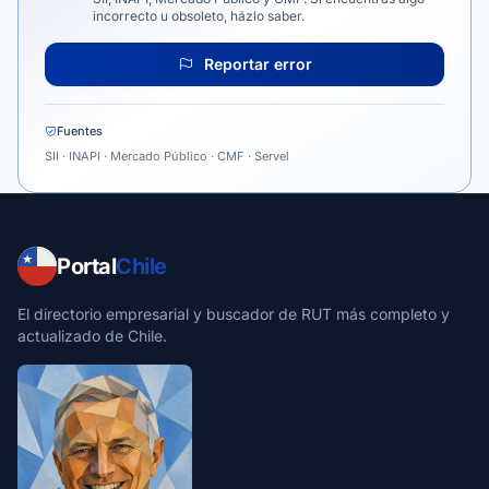
incorrecto u obsoleto, házlo saber.
Reportar error
Fuentes
SII · INAPI · Mercado Público · CMF · Servel
Portal
Chile
El directorio empresarial y buscador de RUT más completo y
actualizado de Chile.