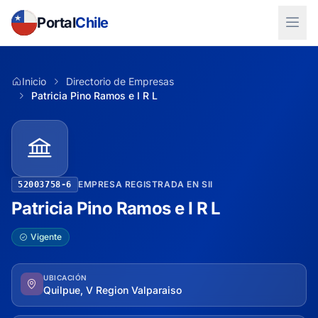
Portal
Chile
Inicio
Directorio de Empresas
Patricia Pino Ramos e I R L
EMPRESA REGISTRADA EN SII
52003758-6
Patricia Pino Ramos e I R L
Vigente
UBICACIÓN
Quilpue, V Region Valparaiso