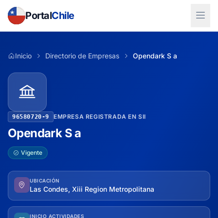
Portal
Chile
Inicio
Directorio de Empresas
Opendark S a
EMPRESA REGISTRADA EN SII
96580720-9
Opendark S a
Vigente
UBICACIÓN
Las Condes, Xiii Region Metropolitana
INICIO ACTIVIDADES