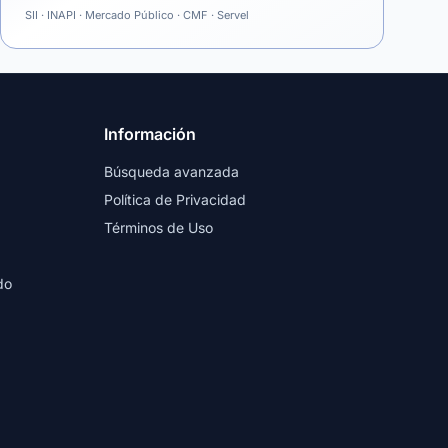
SII · INAPI · Mercado Público · CMF · Servel
Información
Búsqueda avanzada
Política de Privacidad
Términos de Uso
do