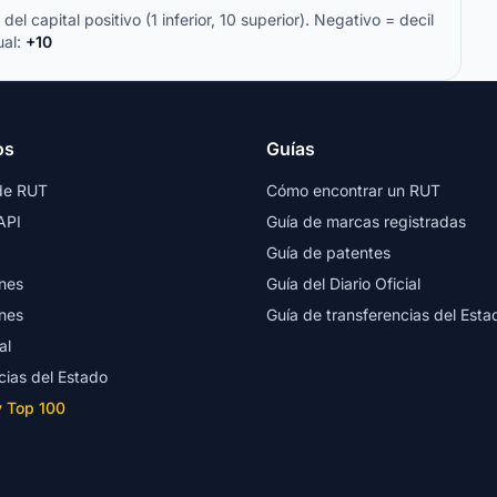
del capital positivo (1 inferior, 10 superior). Negativo = decil
ual:
+10
os
Guías
de RUT
Cómo encontrar un RUT
API
Guía de marcas registradas
Guía de patentes
nes
Guía del Diario Oficial
nes
Guía de transferencias del Esta
al
cias del Estado
y Top 100