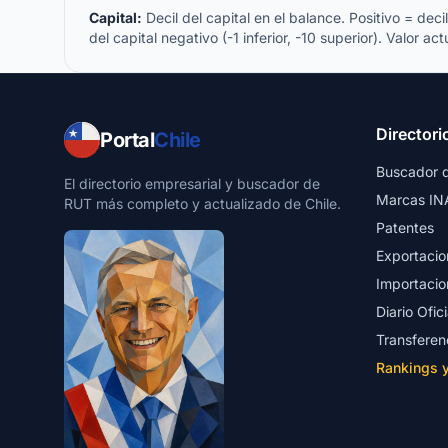
Capital:
Decil del capital en el balance. Positivo = decil 
del capital negativo (-1 inferior, -10 superior). Valor act
Directori
Portal
Chile
Buscador 
El directorio empresarial y buscador de
Marcas IN
RUT más completo y actualizado de Chile.
Patentes
Exportacio
Importacio
Diario Ofici
Transferen
Rankings 