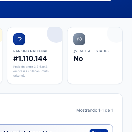
RANKING NACIONAL
¿VENDE AL ESTADO?
#1.110.144
No
Posición entre 3.316.848
empresas chilenas (multi-
criterio).
Mostrando 1-1 de 1