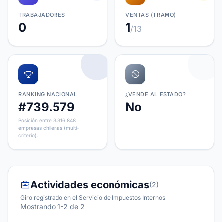
TRABAJADORES
VENTAS (TRAMO)
0
1
/13
RANKING NACIONAL
¿VENDE AL ESTADO?
#739.579
No
Posición entre 3.316.848
empresas chilenas (multi-
criterio).
Actividades económicas
(2)
Giro registrado en el Servicio de Impuestos Internos
Mostrando 1-2 de 2