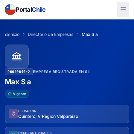
Portal
Chile
Inicio
Directorio de Empresas
Max S a
EMPRESA REGISTRADA EN SII
96640640-2
Max S a
Vigente
UBICACIÓN
Quintero, V Region Valparaiso
INICIO ACTIVIDADES