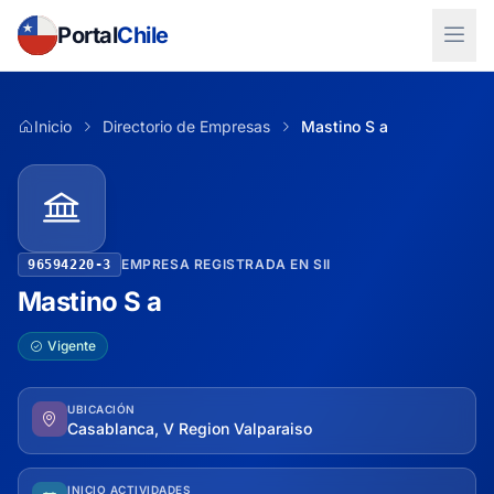
Portal
Chile
Inicio
Directorio de Empresas
Mastino S a
EMPRESA REGISTRADA EN SII
96594220-3
Mastino S a
Vigente
UBICACIÓN
Casablanca, V Region Valparaiso
INICIO ACTIVIDADES