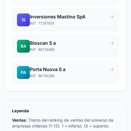
Inversiones Mastino SpA
IS
RUT 77107655
Bioscan S a
BA
RUT 96729480
Porta Nuova S a
PA
RUT 96756280
Leyenda
Ventas:
Tramo del ranking de ventas del universo de
empresas chilenas (1-13). 1 = inferior, 13 = superior.