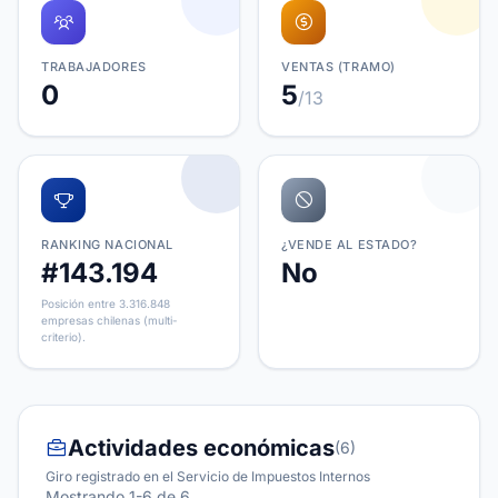
TRABAJADORES
VENTAS (TRAMO)
0
5
/13
RANKING NACIONAL
¿VENDE AL ESTADO?
#143.194
No
Posición entre 3.316.848
empresas chilenas (multi-
criterio).
Actividades económicas
(6)
Giro registrado en el Servicio de Impuestos Internos
Mostrando 1-6 de 6