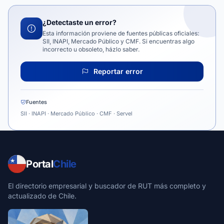
¿Detectaste un error?
Esta información proviene de fuentes públicas oficiales:
SII, INAPI, Mercado Público y CMF. Si encuentras algo
incorrecto u obsoleto, házlo saber.
Reportar error
Fuentes
SII · INAPI · Mercado Público · CMF · Servel
Portal
Chile
El directorio empresarial y buscador de RUT más completo y
actualizado de Chile.