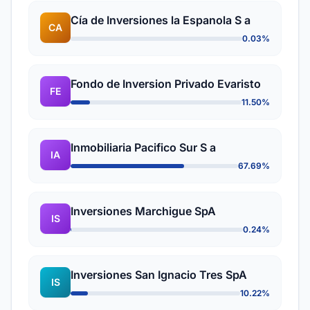
Cía de Inversiones la Espanola S a
CA
0.03%
Fondo de Inversion Privado Evaristo
FE
11.50%
Inmobiliaria Pacifico Sur S a
IA
67.69%
Inversiones Marchigue SpA
IS
0.24%
Inversiones San Ignacio Tres SpA
IS
10.22%