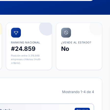
RANKING NACIONAL
¿VENDE AL ESTADO?
#24.859
No
Posición entre 3.316.848
empresas chilenas (multi-
criterio).
Mostrando 1-4 de 4