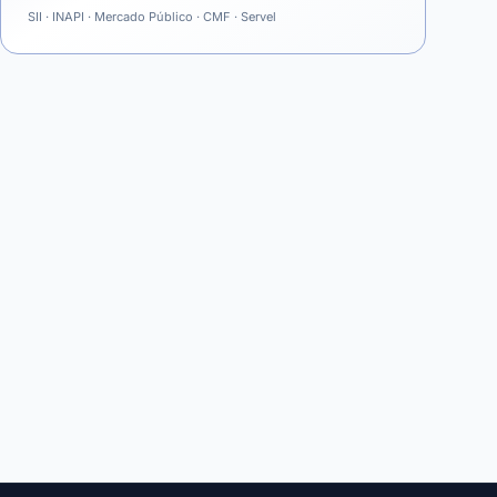
SII · INAPI · Mercado Público · CMF · Servel