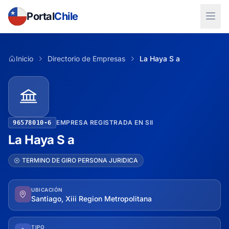
Portal
Chile
Inicio
Directorio de Empresas
La Haya S a
EMPRESA REGISTRADA EN SII
96578010-6
La Haya S a
TERMINO DE GIRO PERSONA JURIDICA
UBICACIÓN
Santiago, Xiii Region Metropolitana
TIPO