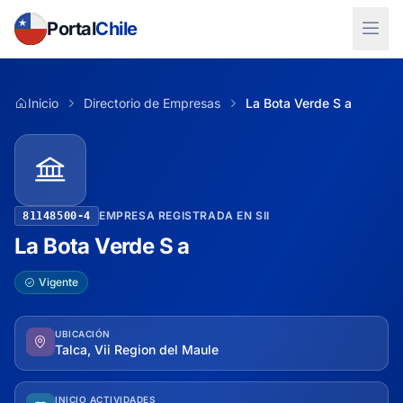
Portal
Chile
Inicio
Directorio de Empresas
La Bota Verde S a
EMPRESA REGISTRADA EN SII
81148500-4
La Bota Verde S a
Vigente
UBICACIÓN
Talca, Vii Region del Maule
INICIO ACTIVIDADES