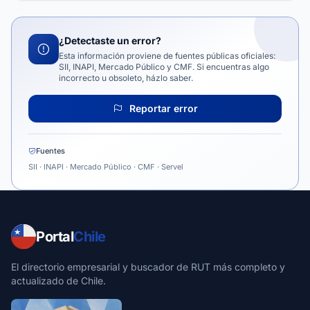
¿Detectaste un error?
Esta información proviene de fuentes públicas oficiales:
SII, INAPI, Mercado Público y CMF. Si encuentras algo
incorrecto u obsoleto, házlo saber.
Reportar error
Fuentes
SII · INAPI · Mercado Público · CMF · Servel
Portal
Chile
El directorio empresarial y buscador de RUT más completo y
actualizado de Chile.