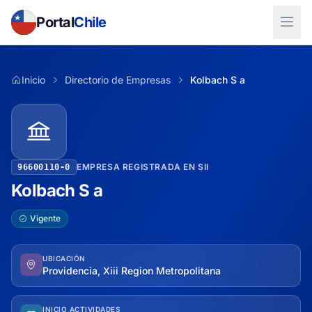
Portal
Chile
Inicio
Directorio de Empresas
Kolbach S a
EMPRESA REGISTRADA EN SII
96600110-0
Kolbach S a
Vigente
UBICACIÓN
Providencia, Xiii Region Metropolitana
INICIO ACTIVIDADES