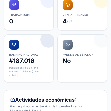
TRABAJADORES
VENTAS (TRAMO)
0
4
/13
RANKING NACIONAL
¿VENDE AL ESTADO?
#187.016
No
Posición entre 3.316.848
empresas chilenas (multi-
criterio).
Actividades económicas
(1)
Giro registrado en el Servicio de Impuestos Internos
Mostrando 1-1 de 1