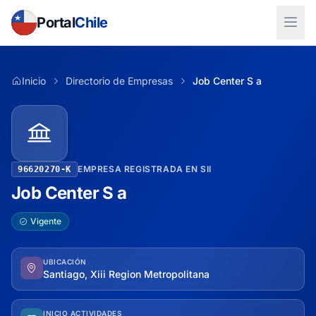
Portal
Chile
Inicio
Directorio de Empresas
Job Center S a
EMPRESA REGISTRADA EN SII
96620270-K
Job Center S a
Vigente
UBICACIÓN
Santiago, Xiii Region Metropolitana
INICIO ACTIVIDADES