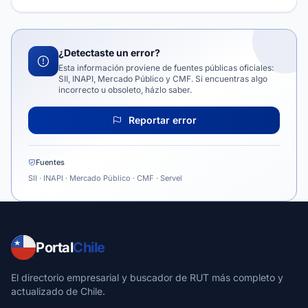
¿Detectaste un error?
Esta información proviene de fuentes públicas oficiales:
SII, INAPI, Mercado Público y CMF. Si encuentras algo
incorrecto u obsoleto, házlo saber.
Reportar error
Fuentes
SII · INAPI · Mercado Público · CMF · Servel
Portal
Chile
El directorio empresarial y buscador de RUT más completo y
actualizado de Chile.