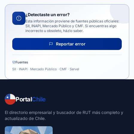
¿Detectaste un error?
Esta información proviene de fuentes públicas oficiales:
SII, INAPI, Mercado Público y CMF. Si encuentras algo
incorrecto u obsoleto, házlo saber.
Reportar error
Fuentes
SII · INAPI · Mercado Público · CMF · Servel
Portal
Chile
El directorio empresarial y buscador de RUT más completo y
actualizado de Chile.