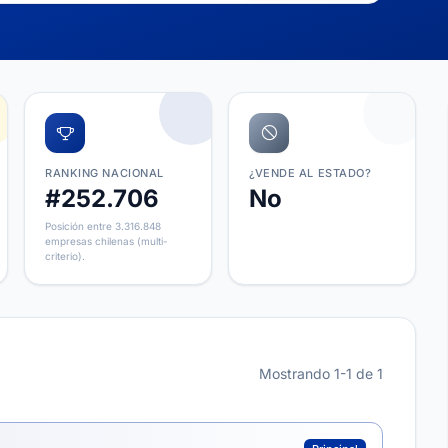
RANKING NACIONAL
¿VENDE AL ESTADO?
#252.706
No
Posición entre 3.316.848
empresas chilenas (multi-
criterio).
Mostrando 1-1 de 1