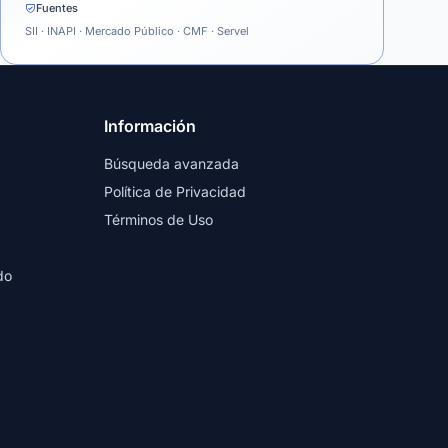
Fuentes
SII · INAPI · Mercado Público · CMF · Servel
Información
Búsqueda avanzada
Política de Privacidad
Términos de Uso
do