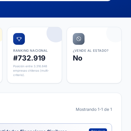
RANKING NACIONAL
¿VENDE AL ESTADO?
#732.919
No
Posición entre 3.316.848
empresas chilenas (multi-
criterio).
Mostrando 1-1 de 1