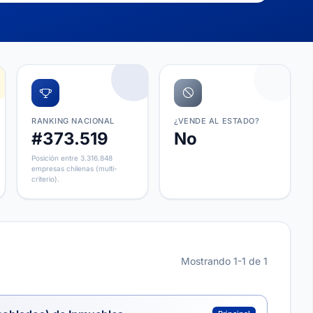
RANKING NACIONAL
¿VENDE AL ESTADO?
#373.519
No
Posición entre 3.316.848
empresas chilenas (multi-
criterio).
Mostrando 1-1 de 1