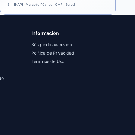
SII · INAPI · Mercado Público · CMF · Servel
Información
Búsqueda avanzada
Política de Privacidad
Términos de Uso
do