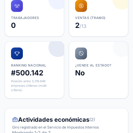
TRABAJADORES
VENTAS (TRAMO)
0
2
/13
RANKING NACIONAL
¿VENDE AL ESTADO?
#500.142
No
Posición entre 3.316.848
empresas chilenas (multi-
criterio).
Actividades económicas
(2)
Giro registrado en el Servicio de Impuestos Internos
Mostrando 1-2 de 2