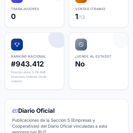
TRABAJADORES
VENTAS (TRAMO)
0
1
/13
RANKING NACIONAL
¿VENDE AL ESTADO?
#943.412
No
Posición entre 3.316.848
empresas chilenas (multi-
criterio).
Diario Oficial
Publicaciones de la Sección 5 (Empresas y
Cooperativas) del Diario Oficial vinculadas a esta
empresa por RUT.