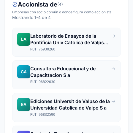
Accionista de
(4)
Empresas con socio común o donde figura como accionista
Mostrando 1-4 de 4
Laboratorio de Ensayos de la
LA
Pontificia Univ Catolica de Valpso S
a
RUT 76930260
Consultora Educacional y de
CA
Capacittacion S a
RUT 96822030
Ediciones Universit de Valpso de la
EA
Universidad Catolica de Valpo S a
RUT 96832590