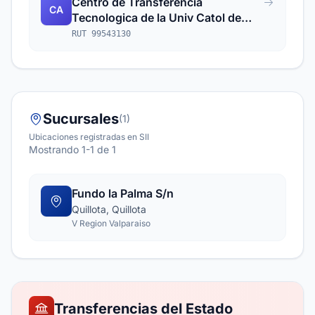
Centro de Transferencia
CA
Tecnologica de la Univ Catol de
Valpso S a
RUT 99543130
Sucursales
(1)
Ubicaciones registradas en SII
Mostrando 1-1 de 1
Fundo la Palma S/n
Quillota, Quillota
V Region Valparaiso
Transferencias del Estado