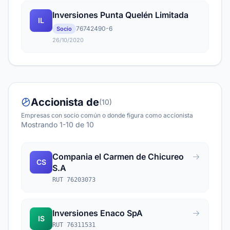
Inversiones Punta Quelén Limitada
IL
76742490-6
Socio
26/10/2020
Accionista de
(10)
Empresas con socio común o donde figura como accionista
Mostrando 1-10 de 10
Compania el Carmen de Chicureo
CS
S.A
RUT 76203073
Inversiones Enaco SpA
IS
RUT 76311531