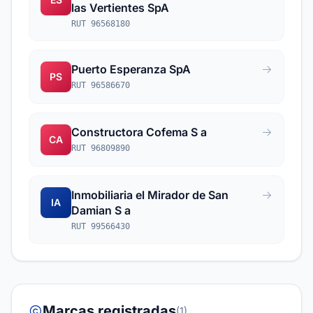
las Vertientes SpA
RUT 96568180
Puerto Esperanza SpA
PS
RUT 96586670
Constructora Cofema S a
CA
RUT 96809890
Inmobiliaria el Mirador de San
IA
Damian S a
RUT 99566430
Marcas registradas
(1)