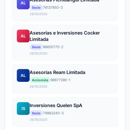
AL
76137850-3
Socio
26/10/2020
Asesorías e Inversiones Cocker
AL
Limitada
96655770-2
Socio
26/10/2020
Asesorías Ream Limitada
AL
96677390-1
Accionista
26/10/2020
Inversiones Quelen SpA
IS
79963240-3
Socio
26/10/2020