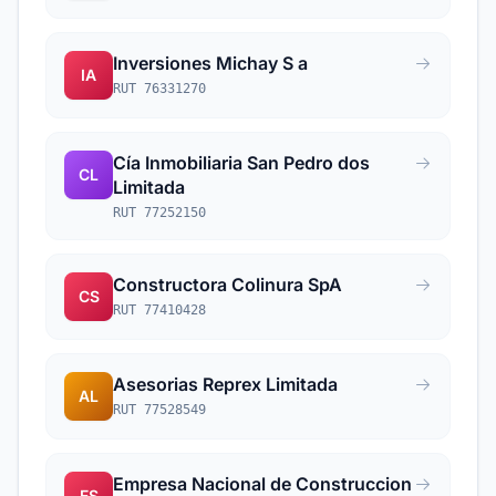
Inversiones Michay S a
IA
RUT 76331270
Cía Inmobiliaria San Pedro dos
CL
Limitada
RUT 77252150
Constructora Colinura SpA
CS
RUT 77410428
Asesorias Reprex Limitada
AL
RUT 77528549
Empresa Nacional de Construccion
ES