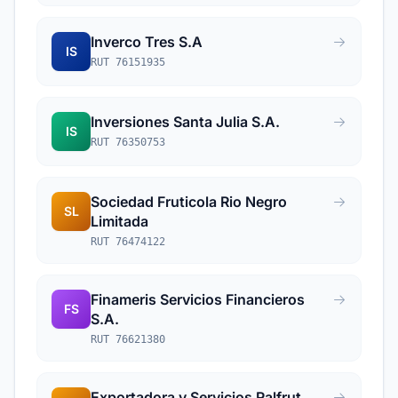
Inverco Tres S.A
IS
RUT 76151935
Inversiones Santa Julia S.A.
IS
RUT 76350753
Sociedad Fruticola Rio Negro
SL
Limitada
RUT 76474122
Finameris Servicios Financieros
FS
S.A.
RUT 76621380
Exportadora y Servicios Ralfrut