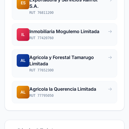
ES
S.A.
RUT 76811200
Inmobiliaria Mogulemo Limitada
IL
RUT 77420760
Agricola y Forestal Tamarugo
AL
Limitada
RUT 77652300
Agricola la Querencia Limitada
AL
RUT 77795050