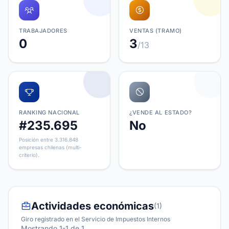
TRABAJADORES
VENTAS (TRAMO)
0
3
/13
RANKING NACIONAL
¿VENDE AL ESTADO?
#235.695
No
Posición entre 3.316.848
empresas chilenas (multi-
criterio).
Actividades económicas
(1)
Giro registrado en el Servicio de Impuestos Internos
Mostrando 1-1 de 1