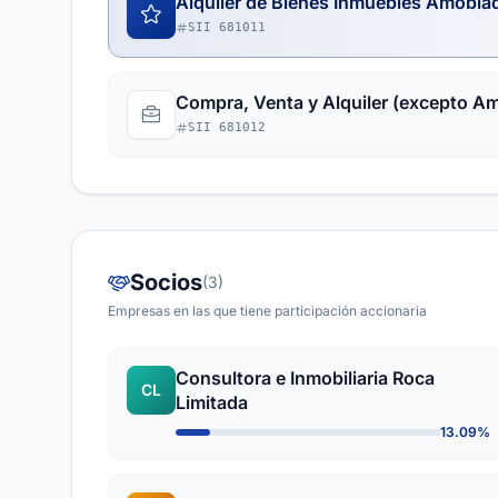
Alquiler de Bienes Inmuebles Amobla
SII 681011
Compra, Venta y Alquiler (excepto A
SII 681012
Socios
(3)
Empresas en las que tiene participación accionaria
Consultora e Inmobiliaria Roca
CL
Limitada
13.09%