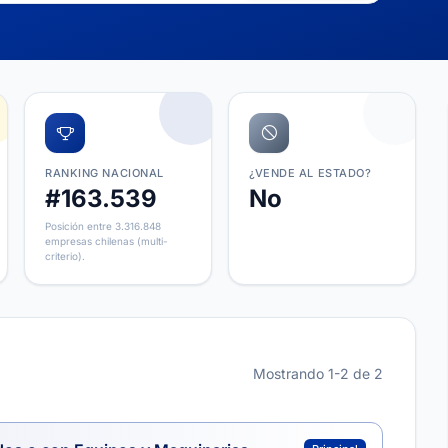
RANKING NACIONAL
¿VENDE AL ESTADO?
#163.539
No
Posición entre 3.316.848
empresas chilenas (multi-
criterio).
Mostrando 1-2 de 2