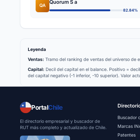
Quorum S a
QA
82.84%
Leyenda
Ventas:
Tramo del ranking de ventas del universo de emp
Capital:
Decil del capital en el balance. Positivo = decil 
del capital negativo (-1 inferior, -10 superior). Valor act
Directori
Portal
Chile
Buscador 
El directorio empresarial y buscador de
Marcas IN
RUT más completo y actualizado de Chile.
Patentes