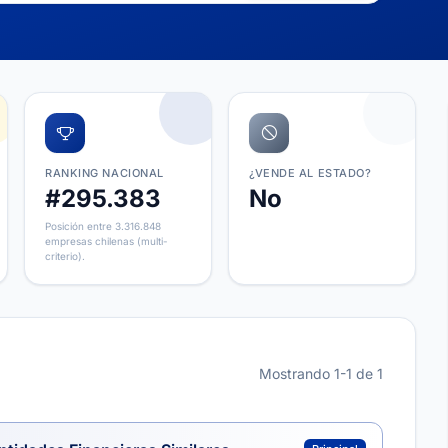
RANKING NACIONAL
¿VENDE AL ESTADO?
#295.383
No
Posición entre 3.316.848
empresas chilenas (multi-
criterio).
Mostrando 1-1 de 1