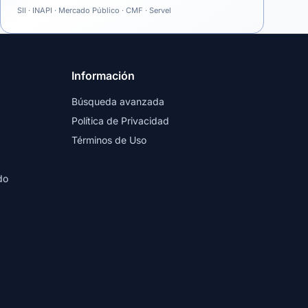
SII · INAPI · Mercado Público · CMF · Servel
Información
Búsqueda avanzada
Política de Privacidad
Términos de Uso
do