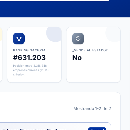
RANKING NACIONAL
¿VENDE AL ESTADO?
#631.203
No
Posición entre 3.316.848
empresas chilenas (multi-
criterio).
Mostrando 1-2 de 2