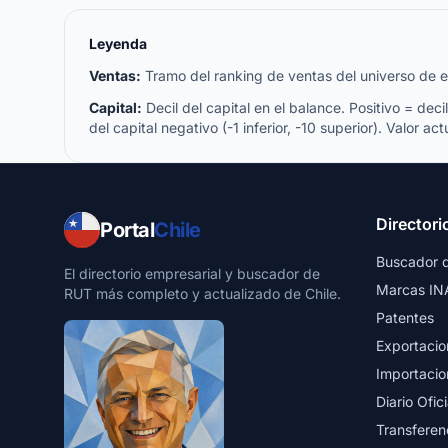
Leyenda
Ventas:
Tramo del ranking de ventas del universo de emp
Capital:
Decil del capital en el balance. Positivo = decil 
del capital negativo (-1 inferior, -10 superior). Valor act
Directori
Portal
Chile
Buscador 
El directorio empresarial y buscador de
Marcas IN
RUT más completo y actualizado de Chile.
Patentes
Exportacio
Importacio
Diario Ofici
Transferen