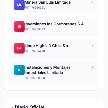
Minera San Luis Limitada
ML
RUT 76166161
Inversiones los Cormoranes S.A.
IS
RUT 76258333
Linde High Lift Chile S a
LA
RUT 78034470
Instalaciones y Montajes
IL
Industriales Limitada
RUT 86888300
Diario Oficial