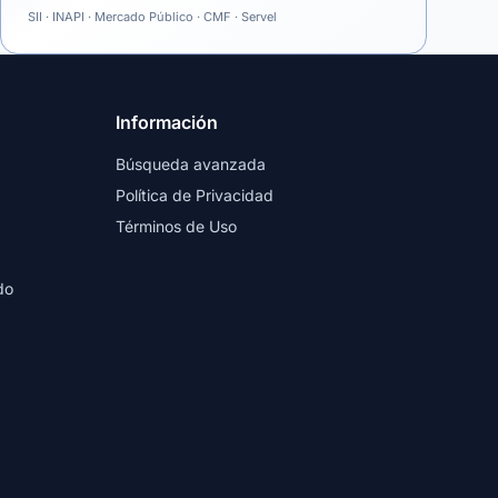
SII · INAPI · Mercado Público · CMF · Servel
Información
Búsqueda avanzada
Política de Privacidad
Términos de Uso
do