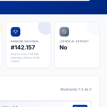
RANKING NACIONAL
¿VENDE AL ESTADO?
#142.157
No
Posición entre 3.316.848
empresas chilenas (multi-
criterio).
Mostrando 1-3 de 3