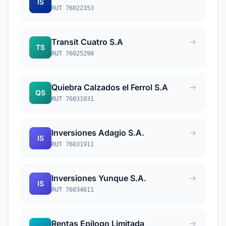
IS
RUT 76022353
Transit Cuatro S.A
TS
RUT 76025298
Quiebra Calzados el Ferrol S.A
QS
RUT 76031031
Inversiones Adagio S.A.
IS
RUT 76031911
Inversiones Yunque S.A.
IS
RUT 76034611
Rentas Epilogo Limitada