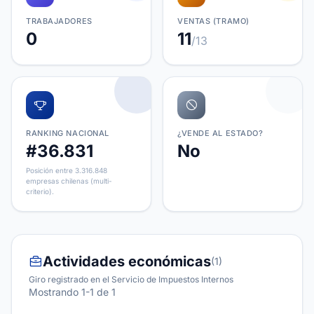
TRABAJADORES
VENTAS (TRAMO)
0
11
/13
RANKING NACIONAL
¿VENDE AL ESTADO?
#36.831
No
Posición entre 3.316.848
empresas chilenas (multi-
criterio).
Actividades económicas
(1)
Giro registrado en el Servicio de Impuestos Internos
Mostrando 1-1 de 1