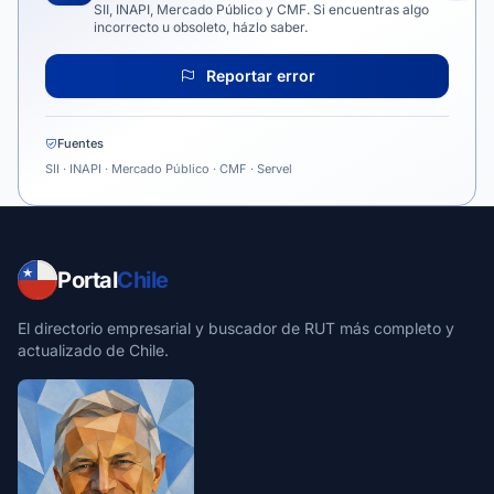
SII, INAPI, Mercado Público y CMF. Si encuentras algo
incorrecto u obsoleto, házlo saber.
Reportar error
Fuentes
SII · INAPI · Mercado Público · CMF · Servel
Portal
Chile
El directorio empresarial y buscador de RUT más completo y
actualizado de Chile.