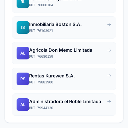
RL
RUT 76066184
Inmobiliaria Boston S.A.
IS
RUT 76103921
Agricola Don Memo Limitada
AL
RUT 76680159
Rentas Kurewen S.A.
RS
RUT 79883900
Administradora el Roble Limitada
AL
RUT 79944130