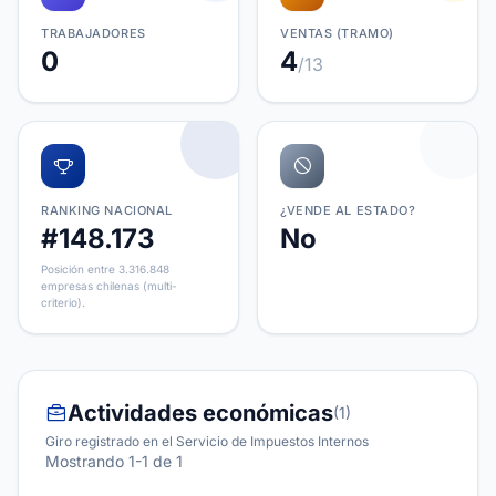
TRABAJADORES
VENTAS (TRAMO)
0
4
/13
RANKING NACIONAL
¿VENDE AL ESTADO?
#148.173
No
Posición entre 3.316.848
empresas chilenas (multi-
criterio).
Actividades económicas
(1)
Giro registrado en el Servicio de Impuestos Internos
Mostrando 1-1 de 1