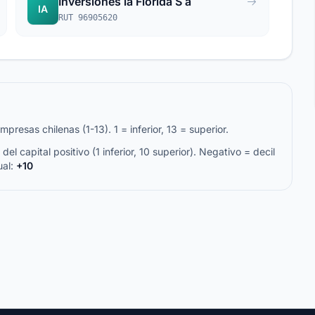
Inversiones la Florida S a
IA
RUT 96905620
resas chilenas (1-13). 1 = inferior, 13 = superior.
del capital positivo (1 inferior, 10 superior). Negativo = decil
ual:
+10