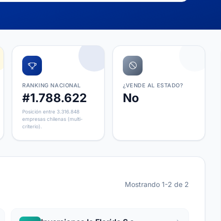
RANKING NACIONAL
¿VENDE AL ESTADO?
#1.788.622
No
Posición entre 3.316.848
empresas chilenas (multi-
criterio).
Mostrando 1-2 de 2