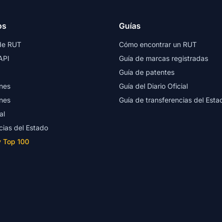
os
Guías
de RUT
Cómo encontrar un RUT
API
Guía de marcas registradas
Guía de patentes
nes
Guía del Diario Oficial
nes
Guía de transferencias del Esta
al
cias del Estado
y Top 100