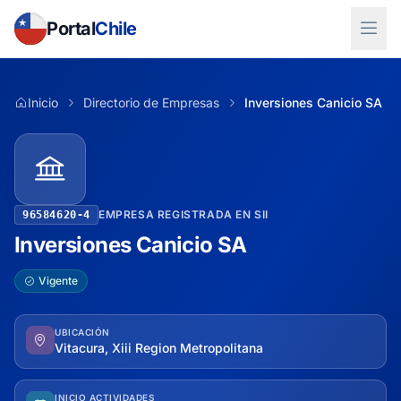
Portal
Chile
Inicio
Directorio de Empresas
Inversiones Canicio SA
EMPRESA REGISTRADA EN SII
96584620-4
Inversiones Canicio SA
Vigente
UBICACIÓN
Vitacura, Xiii Region Metropolitana
INICIO ACTIVIDADES