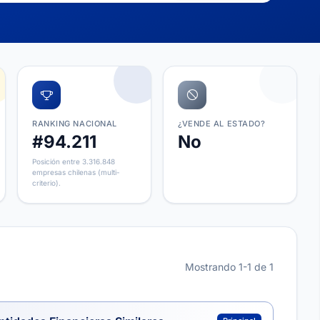
RANKING NACIONAL
¿VENDE AL ESTADO?
#94.211
No
Posición entre 3.316.848
empresas chilenas (multi-
criterio).
Mostrando 1-1 de 1