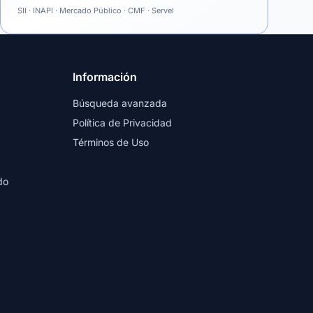
SII · INAPI · Mercado Público · CMF · Servel
Información
Búsqueda avanzada
Política de Privacidad
Términos de Uso
do