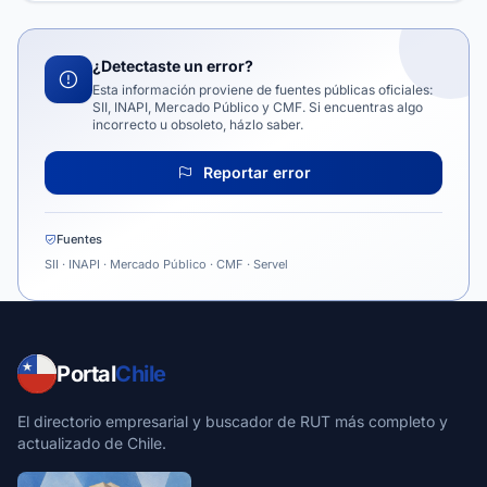
¿Detectaste un error?
Esta información proviene de fuentes públicas oficiales:
SII, INAPI, Mercado Público y CMF. Si encuentras algo
incorrecto u obsoleto, házlo saber.
Reportar error
Fuentes
SII · INAPI · Mercado Público · CMF · Servel
Portal
Chile
El directorio empresarial y buscador de RUT más completo y
actualizado de Chile.