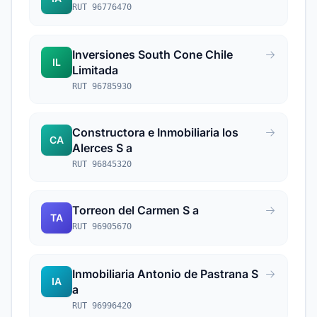
RUT 96776470
Inversiones South Cone Chile
IL
Limitada
RUT 96785930
Constructora e Inmobiliaria los
CA
Alerces S a
RUT 96845320
Torreon del Carmen S a
TA
RUT 96905670
Inmobiliaria Antonio de Pastrana S
IA
a
RUT 96996420