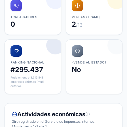
TRABAJADORES
VENTAS (TRAMO)
0
2
/13
RANKING NACIONAL
¿VENDE AL ESTADO?
#295.437
No
Posición entre 3.316.848
empresas chilenas (multi-
criterio).
Actividades económicas
(1)
Giro registrado en el Servicio de Impuestos Internos
Mostrando 1-1 de 1