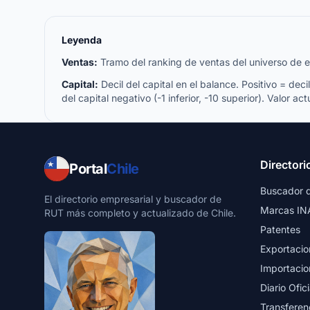
Leyenda
Ventas:
Tramo del ranking de ventas del universo de emp
Capital:
Decil del capital en el balance. Positivo = decil 
del capital negativo (-1 inferior, -10 superior). Valor act
Directori
Portal
Chile
Buscador 
El directorio empresarial y buscador de
Marcas IN
RUT más completo y actualizado de Chile.
Patentes
Exportacio
Importacio
Diario Ofici
Transferen