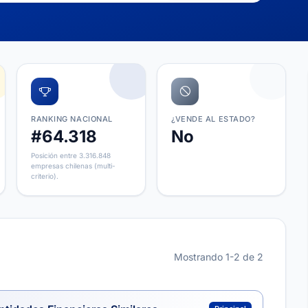
RANKING NACIONAL
¿VENDE AL ESTADO?
#64.318
No
Posición entre 3.316.848
empresas chilenas (multi-
criterio).
Mostrando 1-2 de 2