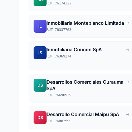
RUT 76174222
Inmobiliaria Montebianco Limitada
IL
RUT 76337763
Inmobiliaria Concon SpA
IS
RUT 76369274
Desarrollos Comerciales Curauma
DS
SpA
RUT 76690939
Desarrollo Comercial Maipu SpA
DS
RUT 76882599