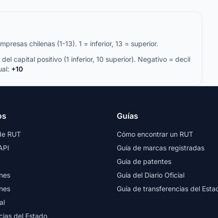
resas chilenas (1-13). 1 = inferior, 13 = superior.
del capital positivo (1 inferior, 10 superior). Negativo = decil
ual:
+10
os
Guías
de RUT
Cómo encontrar un RUT
API
Guía de marcas registradas
Guía de patentes
nes
Guía del Diario Oficial
nes
Guía de transferencias del Esta
al
cias del Estado