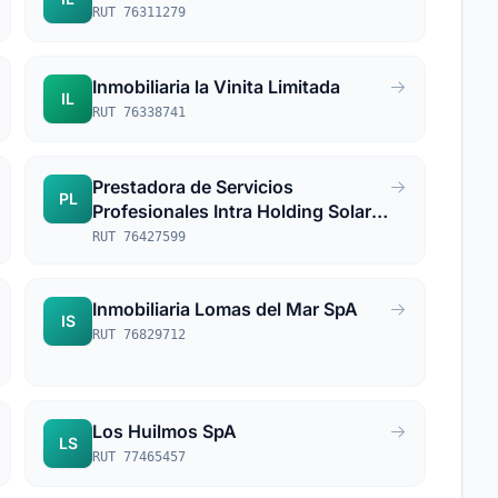
RUT 76311279
Inmobiliaria la Vinita Limitada
IL
RUT 76338741
Prestadora de Servicios
PL
Profesionales Intra Holding Solari
Limitada
RUT 76427599
Inmobiliaria Lomas del Mar SpA
IS
RUT 76829712
Los Huilmos SpA
LS
RUT 77465457