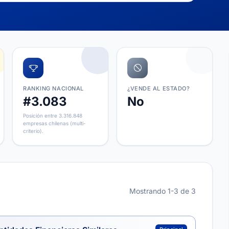
RANKING NACIONAL
¿VENDE AL ESTADO?
#3.083
No
Posición entre 3.316.848
empresas chilenas (multi-
criterio).
Mostrando 1-3 de 3