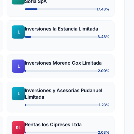
Sofia SpA
17.43%
Inversiones la Estancia Limitada
IL
8.48%
Inversiones Moreno Cox Limitada
IL
2.00%
Inversiones y Asesorias Pudahuel
IL
Limitada
1.23%
Rentas los Cipreses Ltda
RL
2.03%