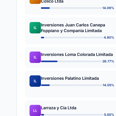
Colico Ltda
14.09%
Inversiones Juan Carlos Canepa
IL
Foppiano y Compania Limitada
4.80%
Inversiones Loma Colorada Limitada
IL
26.77%
Inversiones Palatino Limitada
IL
14.05%
Larraza y Cía Ltda
LL
5.00%