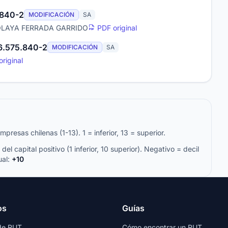
.840-2
MODIFICACIÓN
SA
 OLAYA FERRADA GARRIDO
PDF original
6.575.840-2
MODIFICACIÓN
SA
riginal
resas chilenas (1-13). 1 = inferior, 13 = superior.
del capital positivo (1 inferior, 10 superior). Negativo = decil
ual:
+10
os
Guías
de RUT
Cómo encontrar un RUT