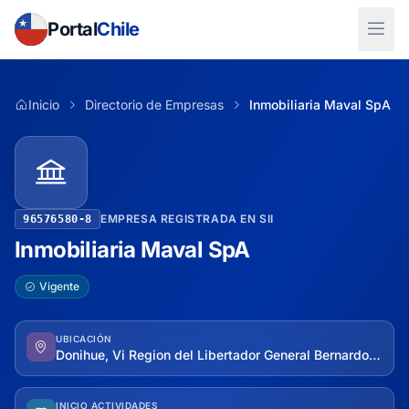
Portal
Chile
Inicio
Directorio de Empresas
Inmobiliaria Maval SpA
EMPRESA REGISTRADA EN SII
96576580-8
Inmobiliaria Maval SpA
Vigente
UBICACIÓN
Donihue, Vi Region del Libertador General Bernardo O'higgins
INICIO ACTIVIDADES