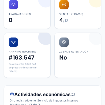
TRABAJADORES
VENTAS (TRAMO)
0
4
/13
RANKING NACIONAL
¿VENDE AL ESTADO?
#163.547
No
Posición entre 3.316.848
empresas chilenas (multi-
criterio).
Actividades económicas
(2)
Giro registrado en el Servicio de Impuestos Internos
Mostrando 1-2 de 2