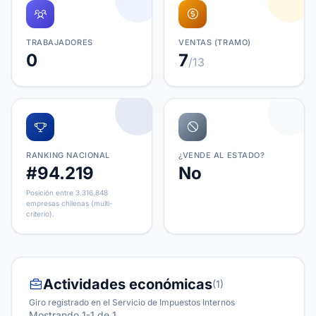
TRABAJADORES
VENTAS (TRAMO)
0
7
/13
RANKING NACIONAL
¿VENDE AL ESTADO?
#94.219
No
Posición entre 3.316.848
empresas chilenas (multi-
criterio).
Actividades económicas
(1)
Giro registrado en el Servicio de Impuestos Internos
Mostrando 1-1 de 1