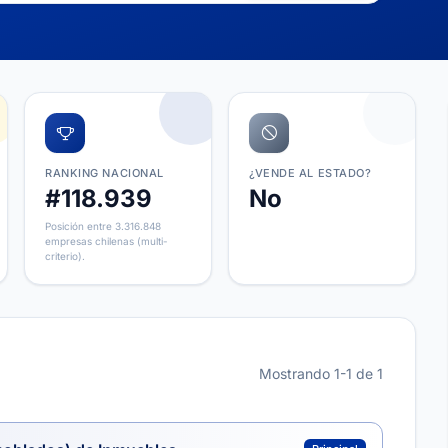
RANKING NACIONAL
¿VENDE AL ESTADO?
#118.939
No
Posición entre 3.316.848
empresas chilenas (multi-
criterio).
Mostrando 1-1 de 1