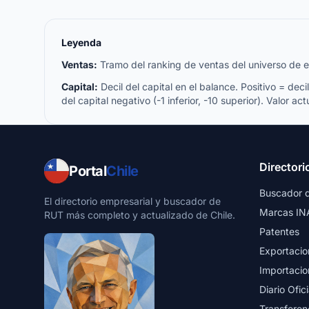
Leyenda
Ventas:
Tramo del ranking de ventas del universo de emp
Capital:
Decil del capital en el balance. Positivo = decil 
del capital negativo (-1 inferior, -10 superior). Valor act
Directori
Portal
Chile
Buscador 
El directorio empresarial y buscador de
Marcas IN
RUT más completo y actualizado de Chile.
Patentes
Exportacio
Importacio
Diario Ofici
Transferen