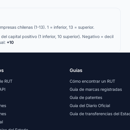
resas chilenas (1-13). 1 = inferior, 13 = superior.
del capital positivo (1 inferior, 10 superior). Negativo = decil
ual:
+10
os
Guías
de RUT
Cómo encontrar un RUT
API
Guía de marcas registradas
Guía de patentes
nes
Guía del Diario Oficial
nes
Guía de transferencias del Esta
al
cias del Estado