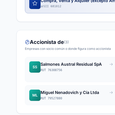
Compra, Venta y Alquiler (excepto A
SII 681012
Accionista de
(3)
Empresas con socio común o donde figura como accionista
Salmones Austral Residual SpA
SS
RUT 76308756
Miguel Nenadovich y Cía Ltda
ML
RUT 79527880