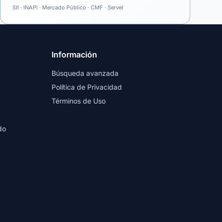
SII · INAPI · Mercado Público · CMF · Servel
Información
Búsqueda avanzada
Política de Privacidad
Términos de Uso
do