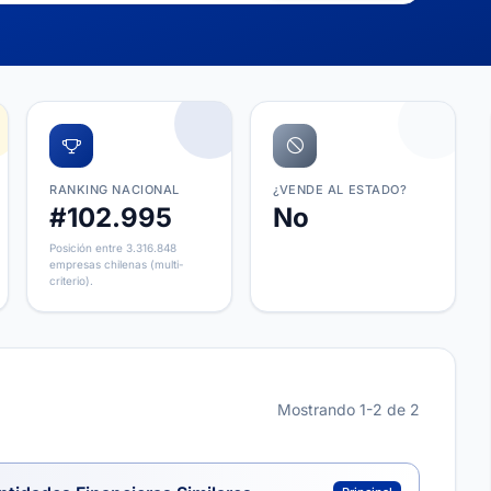
RANKING NACIONAL
¿VENDE AL ESTADO?
#102.995
No
Posición entre 3.316.848
empresas chilenas (multi-
criterio).
Mostrando 1-2 de 2