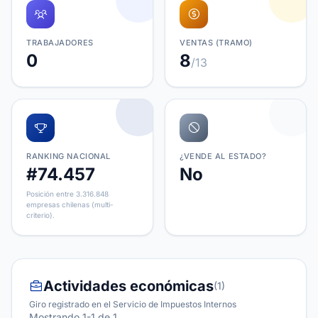
TRABAJADORES
VENTAS (TRAMO)
0
8
/13
RANKING NACIONAL
¿VENDE AL ESTADO?
#74.457
No
Posición entre 3.316.848
empresas chilenas (multi-
criterio).
Actividades económicas
(1)
Giro registrado en el Servicio de Impuestos Internos
Mostrando 1-1 de 1