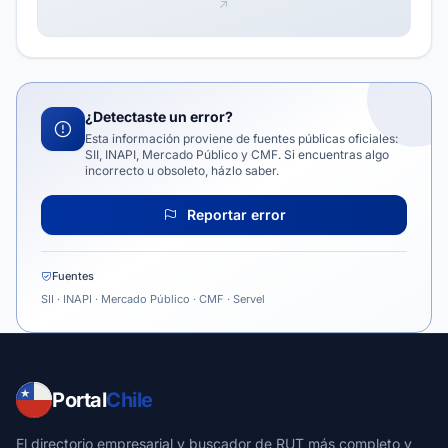
¿Detectaste un error?
Esta información proviene de fuentes públicas oficiales:
SII, INAPI, Mercado Público y CMF. Si encuentras algo
incorrecto u obsoleto, házlo saber.
Reportar error
Fuentes
SII · INAPI · Mercado Público · CMF · Servel
Portal
Chile
El directorio empresarial y buscador de RUT más completo y